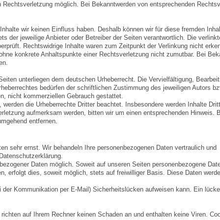
ten Rechtsverletzung möglich. Bei Bekanntwerden von entsprechenden Rechts
 Inhalte wir keinen Einfluss haben. Deshalb können wir für diese fremden Inha
ts der jeweilige Anbieter oder Betreiber der Seiten verantwortlich. Die verlink
rprüft. Rechtswidrige Inhalte waren zum Zeitpunkt der Verlinkung nicht erke
ch ohne konkrete Anhaltspunkte einer Rechtsverletzung nicht zumutbar. Bei Be
en.
 Seiten unterliegen dem deutschen Urheberrecht. Die Vervielfältigung, Bearbei
rheberrechtes bedürfen der schriftlichen Zustimmung des jeweiligen Autors bz
en, nicht kommerziellen Gebrauch gestattet.
n, werden die Urheberrechte Dritter beachtet. Insbesondere werden Inhalte Dritt
verletzung aufmerksam werden, bitten wir um einen entsprechenden Hinweis. B
 umgehend entfernen.
ten sehr ernst. Wir behandeln Ihre personenbezogenen Daten vertraulich und
 Datenschutzerklärung.
nbezogener Daten möglich. Soweit auf unseren Seiten personenbezogene Dat
 erfolgt dies, soweit möglich, stets auf freiwilliger Basis. Diese Daten werd
ei der Kommunikation per E-Mail) Sicherheitslücken aufweisen kann. Ein lücke
 richten auf Ihrem Rechner keinen Schaden an und enthalten keine Viren. Co