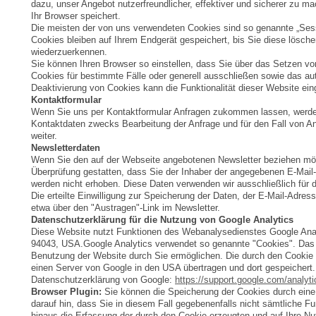
dazu, unser Angebot nutzerfreundlicher, effektiver und sicherer zu m
Ihr Browser speichert.
Die meisten der von uns verwendeten Cookies sind so genannte „Ses
Cookies bleiben auf Ihrem Endgerät gespeichert, bis Sie diese lösc
wiederzuerkennen.
Sie können Ihren Browser so einstellen, dass Sie über das Setzen vo
Cookies für bestimmte Fälle oder generell ausschließen sowie das a
Deaktivierung von Cookies kann die Funktionalität dieser Website ein
Kontaktformular
Wenn Sie uns per Kontaktformular Anfragen zukommen lassen, werden
Kontaktdaten zwecks Bearbeitung der Anfrage und für den Fall von An
weiter.
Newsletterdaten
Wenn Sie den auf der Webseite angebotenen Newsletter beziehen möch
Überprüfung gestatten, dass Sie der Inhaber der angegebenen E-Mail
werden nicht erhoben. Diese Daten verwenden wir ausschließlich für d
Die erteilte Einwilligung zur Speicherung der Daten, der E-Mail-Adre
etwa über den "Austragen"-Link im Newsletter.
Datenschutzerklärung für die Nutzung von Google Analytics
Diese Website nutzt Funktionen des Webanalysedienstes Google Analy
94043, USA.Google Analytics verwendet so genannte "Cookies". Das s
Benutzung der Website durch Sie ermöglichen. Die durch den Cookie 
einen Server von Google in den USA übertragen und dort gespeichert
Datenschutzerklärung von Google:
https://support.google.com/analyt
Browser Plugin:
Sie können die Speicherung der Cookies durch eine 
darauf hin, dass Sie in diesem Fall gegebenenfalls nicht sämtliche 
hinaus die Erfassung der durch den Cookie erzeugten und auf Ihre Nu