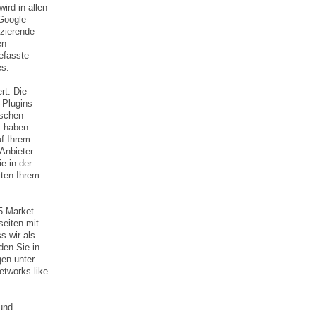
ird in allen
Google-
izierende
en
efasste
es.
rt. Die
-Plugins
ischen
t haben.
uf Ihrem
Anbieter
e in der
iten Ihrem
55 Market
eiten mit
s wir als
den Sie in
gen unter
etworks like
und