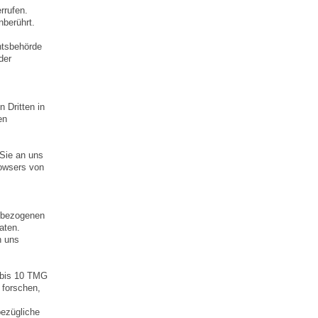
rrufen.
nberührt.
htsbehörde
der
n Dritten in
en
 Sie an uns
rowsers von
enbezogenen
aten.
n uns
8 bis 10 TMG
 forschen,
bezügliche