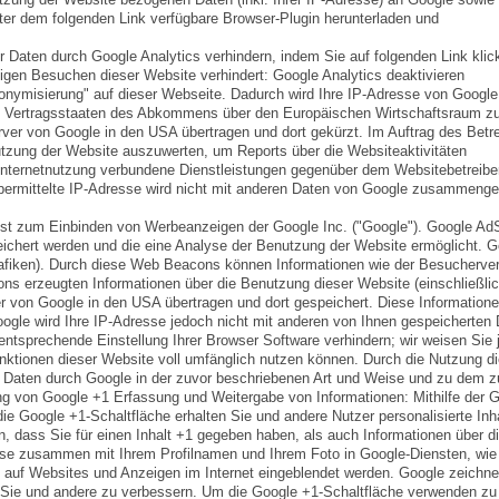
ter dem folgenden Link verfügbare Browser-Plugin herunterladen und
 Daten durch Google Analytics verhindern, indem Sie auf folgenden Link klic
tigen Besuchen dieser Website verhindert: Google Analytics deaktivieren
nonymisierung" auf dieser Webseite. Dadurch wird Ihre IP-Adresse von Google
ren Vertragsstaaten des Abkommens über den Europäischen Wirtschaftsraum z
rver von Google in den USA übertragen und dort gekürzt. Im Auftrag des Betr
utzung der Website auszuwerten, um Reports über die Websiteaktivitäten
nternetnutzung verbundene Dienstleistungen gegenüber dem Websitebetreibe
bermittelte IP-Adresse wird nicht mit anderen Daten von Google zusammengef
st zum Einbinden von Werbeanzeigen der Google Inc. ("Google"). Google A
eichert werden und die eine Analyse der Benutzung der Website ermöglicht. G
iken). Durch diese Web Beacons können Informationen wie der Besucherver
 erzeugten Informationen über die Benutzung dieser Website (einschließlich
 von Google in den USA übertragen und dort gespeichert. Diese Information
ogle wird Ihre IP-Adresse jedoch nicht mit anderen von Ihnen gespeicherten
entsprechende Einstellung Ihrer Browser Software verhindern; wir weisen Sie
unktionen dieser Website voll umfänglich nutzen können. Durch die Nutzung d
en Daten durch Google in der zuvor beschriebenen Art und Weise und zu dem z
g von Google +1 Erfassung und Weitergabe von Informationen: Mithilfe der 
die Google +1-Schaltfläche erhalten Sie und andere Nutzer personalisierte Inh
, dass Sie für einen Inhalt +1 gegeben haben, als auch Informationen über di
ise zusammen mit Ihrem Profilnamen und Ihrem Foto in Google-Diensten, wie
n auf Websites und Anzeigen im Internet eingeblendet werden. Google zeichne
ür Sie und andere zu verbessern. Um die Google +1-Schaltfläche verwenden zu