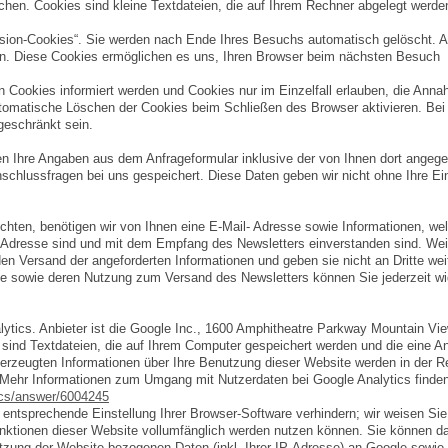
achen. Cookies sind kleine Textdateien, die auf Ihrem Rechner abgelegt werde
sion-Cookies“. Sie werden nach Ende Ihres Besuchs automatisch gelöscht. 
hen. Diese Cookies ermöglichen es uns, Ihren Browser beim nächsten Besuch
n Cookies informiert werden und Cookies nur im Einzelfall erlauben, die Ann
utomatische Löschen der Cookies beim Schließen des Browser aktivieren. Bei
geschränkt sein.
 Ihre Angaben aus dem Anfrageformular inklusive der von Ihnen dort angeg
schlussfragen bei uns gespeichert. Diese Daten geben wir nicht ohne Ihre Ein
ten, benötigen wir von Ihnen eine E-Mail- Adresse sowie Informationen, we
-Adresse sind und mit dem Empfang des Newsletters einverstanden sind. Wei
en Versand der angeforderten Informationen und geben sie nicht an Dritte weit
sse sowie deren Nutzung zum Versand des Newsletters können Sie jederzeit wi
tics. Anbieter ist die Google Inc., 1600 Amphitheatre Parkway Mountain Vi
ind Textdateien, die auf Ihrem Computer gespeichert werden und die eine A
erzeugten Informationen über Ihre Benutzung dieser Website werden in der R
.Mehr Informationen zum Umgang mit Nutzerdaten bei Google Analytics finden
ics/answer/6004245
entsprechende Einstellung Ihrer Browser-Software verhindern; wir weisen Sie
Funktionen dieser Website vollumfänglich werden nutzen können. Sie können d
tzung der Website bezogenen Daten (inkl. Ihrer IP-Adresse) an Google sowie 