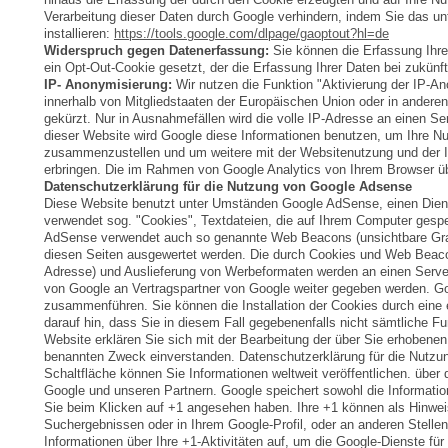
Verarbeitung dieser Daten durch Google verhindern, indem Sie das un
installieren:
https://tools.google.com/dlpage/gaoptout?hl=de
Widerspruch gegen Datenerfassung:
Sie können die Erfassung Ihrer
ein Opt-Out-Cookie gesetzt, der die Erfassung Ihrer Daten bei zukünf
IP- Anonymisierung:
Wir nutzen die Funktion "Aktivierung der IP-A
innerhalb von Mitgliedstaaten der Europäischen Union oder in ande
gekürzt. Nur in Ausnahmefällen wird die volle IP-Adresse an einen Se
dieser Website wird Google diese Informationen benutzen, um Ihre N
zusammenzustellen und um weitere mit der Websitenutzung und der I
erbringen. Die im Rahmen von Google Analytics von Ihrem Browser ü
Datenschutzerklärung für die Nutzung von Google Adsense
Diese Website benutzt unter Umständen Google AdSense, einen Dien
verwendet sog. "Cookies", Textdateien, die auf Ihrem Computer gesp
AdSense verwendet auch so genannte Web Beacons (unsichtbare Graf
diesen Seiten ausgewertet werden. Die durch Cookies und Web Beacons
Adresse) und Auslieferung von Werbeformaten werden an einen Server
von Google an Vertragspartner von Google weiter gegeben werden. Go
zusammenführen. Sie können die Installation der Cookies durch eine 
darauf hin, dass Sie in diesem Fall gegebenenfalls nicht sämtliche F
Website erklären Sie sich mit der Bearbeitung der über Sie erhoben
benannten Zweck einverstanden. Datenschutzerklärung für die Nutzun
Schaltfläche können Sie Informationen weltweit veröffentlichen. über 
Google und unseren Partnern. Google speichert sowohl die Information
Sie beim Klicken auf +1 angesehen haben. Ihre +1 können als Hinwe
Suchergebnissen oder in Ihrem Google-Profil, oder an anderen Stelle
Informationen über Ihre +1-Aktivitäten auf, um die Google-Dienste f