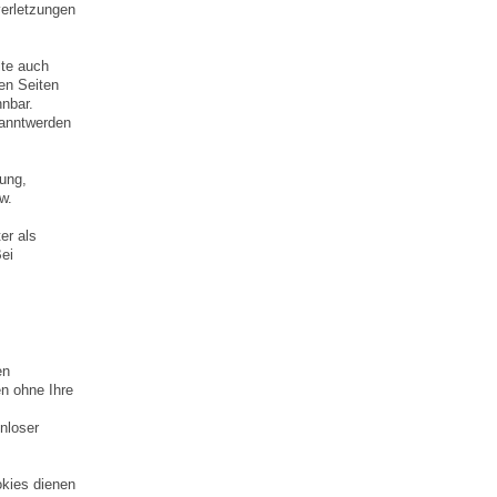
verletzungen
lte auch
ten Seiten
nnbar.
kanntwerden
tung,
w.
er als
ei
en
en ohne Ihre
nloser
okies dienen