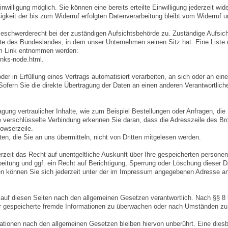
willigung möglich. Sie können eine bereits erteilte Einwilligung jederzeit wide
gkeit der bis zum Widerruf erfolgten Datenverarbeitung bleibt vom Widerruf u
 Beschwerderecht bei der zuständigen Aufsichtsbehörde zu. Zuständige Aufsic
te des Bundeslandes, in dem unser Unternehmen seinen Sitz hat. Eine Liste 
em Link entnommen werden:
inks-node.html.
er in Erfüllung eines Vertrags automatisiert verarbeiten, an sich oder an eine
fern Sie die direkte Übertragung der Daten an einen anderen Verantwortlich
ung vertraulicher Inhalte, wie zum Beispiel Bestellungen oder Anfragen, die
e verschlüsselte Verbindung erkennen Sie daran, dass die Adresszeile des B
rowserzeile.
en, die Sie an uns übermitteln, nicht von Dritten mitgelesen werden.
zeit das Recht auf unentgeltliche Auskunft über Ihre gespeicherten person
itung und ggf. ein Recht auf Berichtigung, Sperrung oder Löschung dieser D
 können Sie sich jederzeit unter der im Impressum angegebenen Adresse a
e auf diesen Seiten nach den allgemeinen Gesetzen verantwortlich. Nach §§ 
 oder gespeicherte fremde Informationen zu überwachen oder nach Umständen zu
ationen nach den allgemeinen Gesetzen bleiben hiervon unberührt. Eine dies