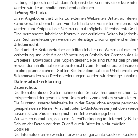
Haftung ist jedoch erst ab dem Zeitpunkt der Kenntnis einer konkre
werden wir diese Inhalte umgehend entfernen.
Haftung für Links
Unser Angebot enthält Links zu externen Webseiten Dritter, auf deren
keine Gewähr übernehmen. Für die Inhalte der verlinkten Seiten ist ste
wurden zum Zeitpunkt der Verlinkung auf mögliche Rechtsverstöße übe
Eine permanente inhaltliche Kontrolle der verlinkten Seiten ist jedo
von Rechtsverletzungen werden wir derartige Links umgehend entfern
Urheberrecht
Die durch die Seitenbetreiber erstellten Inhalte und Werke auf diesen
Verbreitung und jede Art der Verwertung außerhalb der Grenzen des U
Erstellers. Downloads und Kopien dieser Seite sind nur für den privat
Soweit die Inhalte auf dieser Seite nicht vom Betreiber erstellt wurde
solche gekennzeichnet. Sollten Sie trotzdem auf eine Urheberrechts
Bekanntwerden von Rechtsverletzungen werden wir derartige Inhalte
Datenschutzerklärung
Datenschutz
Die Betreiber dieser Seiten nehmen den Schutz Ihrer persönlichen Da
entsprechend der gesetzlichen Datenschutzvorschriften sowie dieser
Die Nutzung unserer Webseite ist in der Regel ohne Angabe persone
(beispielsweise Name, Anschrift oder E-Mail-Adressen) erhoben werden,
ausdrückliche Zustimmung nicht an Dritte weitergegeben.
Wir weisen darauf hin, dass die Datenübertragung im Internet (z.B. b
Schutz der Daten vor dem Zugriff durch Dritte ist nicht möglich.
Cookies
Die Internetseiten verwenden teilweise so genannte Cookies. Cookies