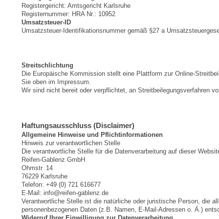
Registergericht: Amtsgericht Karlsruhe
Registernummer: HRA Nr.: 10952
Umsatzsteuer-ID
Umsatzsteuer-Identifikationsnummer gemäß §27 a Umsatzsteuerges
Streitschlichtung
Die Europäische Kommission stellt eine Plattform zur Online-Streitbe
Sie oben im Impressum.
Wir sind nicht bereit oder verpflichtet, an Streitbeilegungsverfahren 
Haftungsausschluss (Disclaimer)
Allgemeine Hinweise und Pflichtinformationen
Hinweis zur verantwortlichen Stelle
Die verantwortliche Stelle für die Datenverarbeitung auf dieser Website
Reifen-Gablenz GmbH
Ohmstr. 14
76229 Karlsruhe
Telefon: +49 (0) 721 616677
E-Mail: info@reifen-gablenz.de
Verantwortliche Stelle ist die natürliche oder juristische Person, die
personenbezogenen Daten (z.B. Namen, E-Mail-Adressen o. Ä.) entsc
Widerruf Ihrer Einwilligung zur Datenverarbeitung