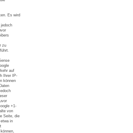
ken. Es wird
 jedoch
uvor
eibers
r zu
ührt.
dSense
oogle
kehr auf
 Ihrer IP-
en können
 Daten
 jedoch
ieser
uvor
Google +1-
alte von
e Seite, die
 etwa in
t
 können,