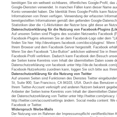
benötigen Sie ein weltweit sichtbares, öffentliches Google-Profil, da
Google-Diensten verwendet. In manchen Fällen kann dieser Name auch
Konto verwendet haben. Die Identität Ihres Google-Profils kann Nutze
Informationen von Ihnen verfügen. Verwendung der erfassten Inform
bereitgestellten Informationen gemäß den geltenden Google-Datensc
Statistiken über die +1-Aktivitäten der Nutzer bzw. gibt diese an Nut
Datenschutzerklärung für die Nutzung von Facebook-Plugins (Li
Auf unseren Seiten sind Plugins des sozialen Netzwerks Facebook (Fa
Facebook-Plugins erkennen Sie an dem Facebook-Logo oder dem "Like-B
finden Sie hier: http://developers.facebook.com/docs/plugins/. Wenn 
Ihrem Browser und dem Facebook-Server hergestellt. Facebook erhält 
Wenn Sie den Facebook "Like-Button" anklicken während Sie in Ihrem
Facebook-Profil verlinken. Dadurch kann Facebook den Besuch unsere
der Seiten keine Kenntnis vom Inhalt der übermittelten Daten sowie d
Datenschutzerklärung von facebook unter http://de-de.facebook.com
Facebook-Nutzerkonto zuordnen kann, loggen Sie sich bitte aus Ihr
Datenschutzerklärung für die Nutzung von Twitter
Auf unseren Seiten sind Funktionen des Dienstes Twitter eingebunden.
St, Suite 900, San Francisco, CA 94103, USA. Durch das Benutzen v
Ihrem Twitter-Account verknüpft und anderen Nutzern bekannt gegeben
Anbieter der Seiten keine Kenntnis vom Inhalt der übermittelten Daten
der Datenschutzerklärung von Twitter unter http://twitter.com/privacy
http://twitter.com/account/settings ändern. Social media content: We c
Facebook or Twitter.
Widerspruch Werbe-Mails
Der Nutzung von im Rahmen der Impressumspflicht veröffentlichten 