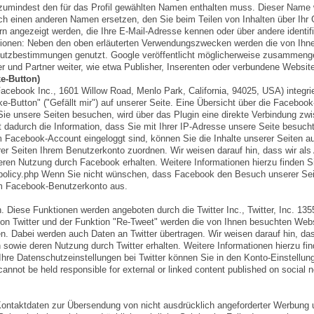
s zumindest den für das Profil gewählten Namen enthalten muss. Dieser Name w
 einen anderen Namen ersetzen, den Sie beim Teilen von Inhalten über Ihr 
rn angezeigt werden, die Ihre E-Mail-Adresse kennen oder über andere identif
ationen: Neben den oben erläuterten Verwendungszwecken werden die von Ihn
hutzbestimmungen genutzt. Google veröffentlicht möglicherweise zusammeng
zer und Partner weiter, wie etwa Publisher, Inserenten oder verbundene Websit
ke-Button)
cebook Inc., 1601 Willow Road, Menlo Park, California, 94025, USA) integrie
utton" ("Gefällt mir") auf unserer Seite. Eine Übersicht über die Facebook
Sie unsere Seiten besuchen, wird über das Plugin eine direkte Verbindung zw
dadurch die Information, dass Sie mit Ihrer IP-Adresse unsere Seite besuch
 Facebook-Account eingeloggt sind, können Sie die Inhalte unserer Seiten a
r Seiten Ihrem Benutzerkonto zuordnen. Wir weisen darauf hin, dass wir als 
eren Nutzung durch Facebook erhalten. Weitere Informationen hierzu finden Si
/policy.php Wenn Sie nicht wünschen, dass Facebook den Besuch unserer Se
em Facebook-Benutzerkonto aus.
 Diese Funktionen werden angeboten durch die Twitter Inc., Twitter, Inc. 13
on Twitter und der Funktion "Re-Tweet" werden die von Ihnen besuchten Webs
. Dabei werden auch Daten an Twitter übertragen. Wir weisen darauf hin, das
 sowie deren Nutzung durch Twitter erhalten. Weitere Informationen hierzu fin
. Ihre Datenschutzeinstellungen bei Twitter können Sie in den Konto-Einstellun
annot be held responsible for external or linked content published on social n
Kontaktdaten zur Übersendung von nicht ausdrücklich angeforderter Werbung 