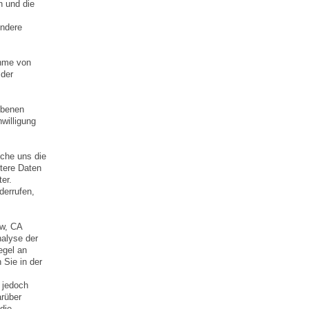
n und die
Andere
ahme von
 der
ebenen
willigung
lche uns die
tere Daten
er.
derrufen,
ew, CA
nalyse der
egel an
 Sie in der
 jedoch
arüber
die