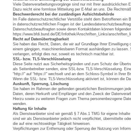
Viele Datenverarbeitungsvorgänge sind nur mit Ihrer ausdrücklichen Ein
Dazu reicht eine formlose Mitteilung per E-Mail an uns. Die Rechtmäßi
Beschwerderecht bei der zuständigen Aufsichtsbehörde
Im Falle datenschutzrechtlicher Verstöße steht dem Betroffenen ein
in datenschutzrechtlichen Fragen ist der Landesdatenschutzbeauftrag
Datenschutzbeauftragten sowie deren Kontaktdaten können folgend
https://www.bfdi.bund.de/DE/Infothek/Anschriften_Links/anschriften_l
Recht auf Datenübertragbarkeit
Sie haben das Recht, Daten, die wir auf Grundlage Ihrer Einwilligung od
einem gängigen, maschinenlesbaren Format aushändigen zu lassen. So
verlangen, erfolgt dies nur, soweit es technisch machbar ist.
SSL- bzw. TLS-Verschlüsselung
Diese Seite nutzt aus Sicherheitsgründen und zum Schutz der Übertrag
als Seitenbetreiber senden, eine SSL-bzw. TLS-Verschlüsselung. Ein
“http://” auf “https://” wechselt und an dem Schloss-Symbol in Ihrer B
Wenn die SSL- bzw. TLS-Verschlüsselung aktiviert ist, können die Dat
Auskunft, Sperrung, Löschung
Sie haben im Rahmen der geltenden gesetzlichen Bestimmungen jeder
Daten, deren Herkunft und Empfänger und den Zweck der Datenverarbe
Hierzu sowie zu weiteren Fragen zum Thema personenbezogene Daten
wenden.
Haftung für Inhalte
Als Diensteanbieter sind wir gemäß § 7 Abs.1 TMG für eigene Inhalt
sind wir als Diensteanbieter jedoch nicht verpflichtet, übermittelte
die auf eine rechtswidrige Tätigkeit hinweisen.
Verpflichtungen zur Entfernung oder Sperrung der Nutzung von Inform